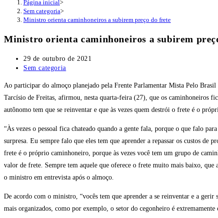
Página inicial
>
Sem categoria
>
Ministro orienta caminhoneiros a subirem preço do frete
Ministro orienta caminhoneiros a subirem preço
Post
29 de outubro de 2021
publicado:
Categoria
Sem categoria
do
Ao participar do almoço planejado pela Frente Parlamentar Mista Pelo Brasil 
post:
Tarcísio de Freitas, afirmou, nesta quarta-feira (27), que os caminhoneiros 
autônomo tem que se reinventar e que às vezes quem destrói o frete é o próp
“Às vezes o pessoal fica chateado quando a gente fala, porque o que falo para
surpresa. Eu sempre falo que eles tem que aprender a repassar os custos de p
frete é o próprio caminhoneiro, porque às vezes você tem um grupo de cam
valor de frete. Sempre tem aquele que oferece o frete muito mais baixo, que 
o ministro em entrevista após o almoço.
De acordo com o ministro, “vocês tem que aprender a se reinventar e a gerir
mais organizados, como por exemplo, o setor do cegonheiro é extremamente or