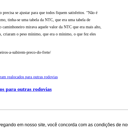
 precisa se ajustar para que todos fiquem satisfeitos. “Não é
ínimo, tinha-se uma tabela da NTC, que era uma tabela de
do o caminhoneiro mirava aquele valor da NTC que era mais alto,
o, criaram o peso mínimo, que era o mínimo, o que fez eles
iros-a-subirem-preco-do-frete/
os para outras rodovias
é obrigatória
vegando em nosso site, você concorda com as condições de no