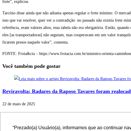
frete”, explicou.
Tarcísio disse ainda que não adianta apenas regular o frete mínimo. O mercado
isso que vai resolver, quer ver a contradição: no passado não existia frete m
referência, eram valores altos, essa tabela não era obrigatória. Então, quan
eles [as transportadoras] não seguiam, mas cooperavam em um valor tranquil
ficarem presos naquele valor”, comenta.
FONTE: Frota&cia – https://www.frotacia.com.br/ministro-orienta-caminhone
Você também pode gostar
Reviravolta: Radares da Raposo Tavares foram realocad
22 de maio de 2025
Revalidação Ordinária do RNTRC está em andamento e 
“Prezado(a) Usuário(a), informamos que ao continuar na
7 de dezembro de 2023