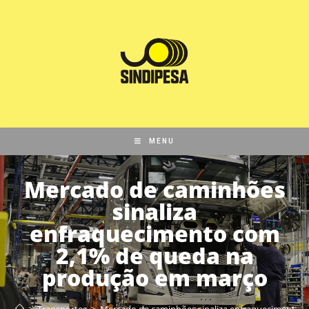
MENU
Mercado de caminhões
sinaliza
enfraquecimento com
2,1% de queda na
produção em março
>
Transportes
>
Mercado de caminhões sinaliza enfraquecimento 