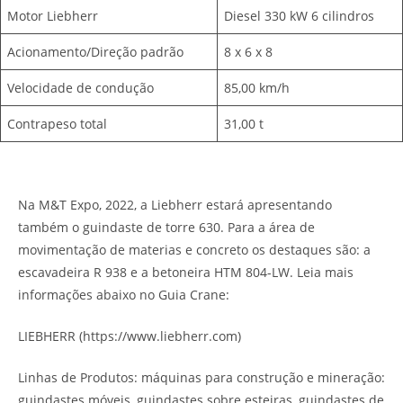
Motor Liebherr
Diesel 330 kW 6 cilindros
Acionamento/Direção padrão
8 x 6 x 8
Velocidade de condução
85,00 km/h
Contrapeso total
31,00 t
Na M&T Expo, 2022, a Liebherr estará apresentando
também o guindaste de torre 630. Para a área de
movimentação de materias e concreto os destaques são: a
escavadeira R 938 e a betoneira HTM 804-LW. Leia mais
informações abaixo no Guia Crane:
LIEBHERR (https://www.liebherr.com)
Linhas de Produtos: máquinas para construção e mineração:
guindastes móveis, guindastes sobre esteiras, guindastes de