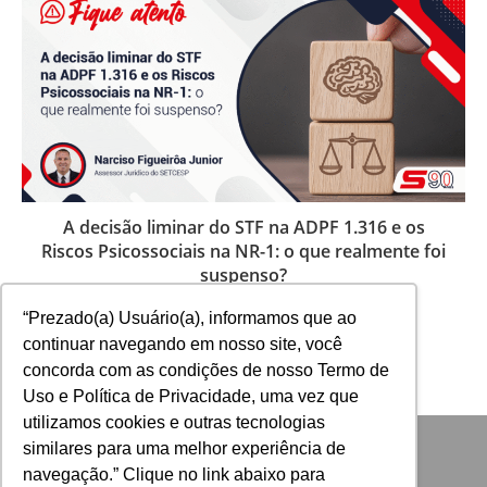
p
r
i
n
c
i
p
a
l
m
e
A decisão liminar do STF na ADPF 1.316 e os
l
Riscos Psicossociais na NR-1: o que realmente foi
h
suspenso?
o
7 de julho de 2026
r
“Prezado(a) Usuário(a), informamos que ao
a
continuar navegando em nosso site, você
s
concorda com as condições de nosso Termo de
i
Uso e Política de Privacidade, uma vez que
g
n
utilizamos cookies e outras tecnologias
i
similares para uma melhor experiência de
f
navegação.” Clique no link abaixo para
i