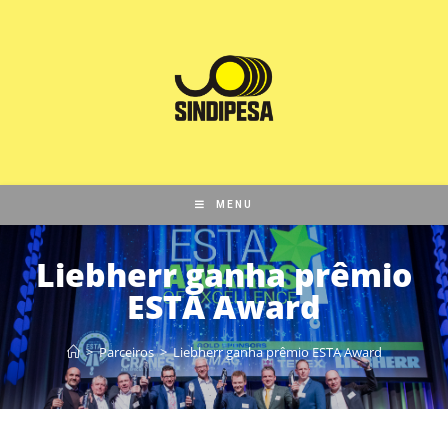
MENU
Liebherr ganha prêmio
ESTA Award
>
Parceiros
>
Liebherr ganha prêmio ESTA Award