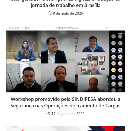
r
jornada de trabalho em Brasília
ç
8 de maio de 2026
a
n
a
p
á
,
a
p
a
r
t
i
r
d
a
Workshop promovido pelo SINDIPESA abordou a
l
Segurança nas Operações de Içamento de Cargas
a
17 de junho de 2022
n
ç
a