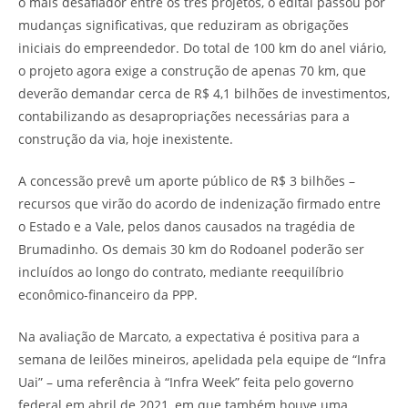
o mais desafiador entre os três projetos, o edital passou por
mudanças significativas, que reduziram as obrigações
iniciais do empreendedor. Do total de 100 km do anel viário,
o projeto agora exige a construção de apenas 70 km, que
deverão demandar cerca de R$ 4,1 bilhões de investimentos,
contabilizando as desapropriações necessárias para a
construção da via, hoje inexistente.
A concessão prevê um aporte público de R$ 3 bilhões –
recursos que virão do acordo de indenização firmado entre
o Estado e a Vale, pelos danos causados na tragédia de
Brumadinho. Os demais 30 km do Rodoanel poderão ser
incluídos ao longo do contrato, mediante reequilíbrio
econômico-financeiro da PPP.
Na avaliação de Marcato, a expectativa é positiva para a
semana de leilões mineiros, apelidada pela equipe de “Infra
Uai” – uma referência à “Infra Week” feita pelo governo
federal em abril de 2021, em que também houve uma