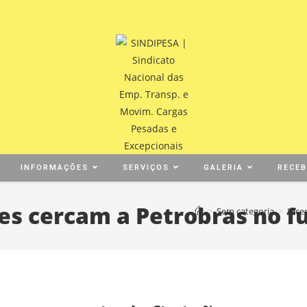
INFORMAÇÕES
SERVIÇOS
GALERIA
RECE
ões cercam a Petrobras no f
>
Sem categoria
>
Ince