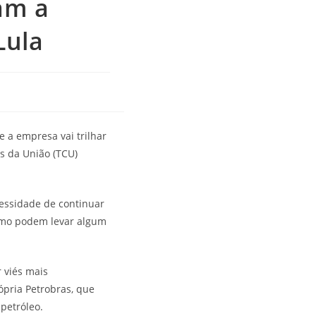
cam a
Lula
 a empresa vai trilhar
as da União (TCU)
cessidade de continuar
umo podem levar algum
 viés mais
rópria Petrobras, que
 petróleo.