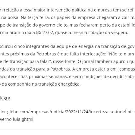
 relação a essa maior intervenção política na empresa tem se refle
 na bolsa. Na terça-feira, os papéis da empresa chegaram a cair ma
pe de transição do governo eleito, mas fecharam perto da estabil
terminaram o dia a R$ 27,07, quase a mesma cotação da véspera.
rocurou cinco integrantes da equipe de energia na transição de g
fontes próximas da Petrobras é que falta interlocução: “Não tem um
 de transição para falar”, disse fonte. O jornal também apurou q
as da transição para a Patrobras. A empresa estaria em “compass
i acontecer nas próximas semanas, e sem condições de decidir so
 da companhia na transição energética.
tegra.
/valor.globo.com/empresas/noticia/2022/11/24/incertezas-e-indefini
verno-lula.ghtml