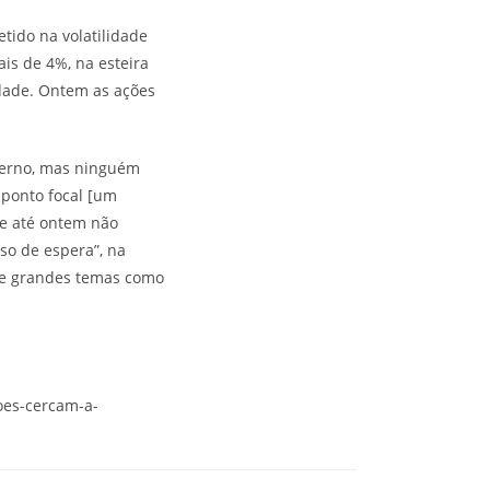
tido na volatilidade
is de 4%, na esteira
idade. Ontem as ações
overno, mas ninguém
 ponto focal [um
ue até ontem não
o de espera”, na
bre grandes temas como
coes-cercam-a-