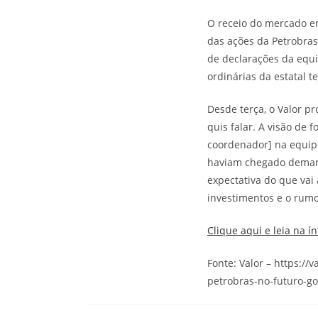
O receio do mercado em
das ações da Petrobras
de declarações da equi
ordinárias da estatal 
Desde terça, o Valor p
quis falar. A visão de 
coordenador] na equipe
haviam chegado demand
expectativa do que va
investimentos e o rumo
Clique aqui e leia na ín
Fonte: Valor – https:/
petrobras-no-futuro-go