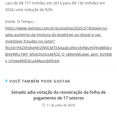
caiu de R$ 717 milhões em 2013 para R$ 130 milhões em
2024, uma redução de 82%.
Fonte: O Tempo –
https://www.otempo.com.br/economia/2025/2/18/governo-
adia-aumento-da-mistura-do-biodiesel-ao-diesel-e-vai-
investigar-fraudes-no-setor?
fbclid=PAZXh0bgNhZW0CMTEAAaaEuWocJAHMuHQ9y4BR4cy
BmFWhL7WY_M5AQXzJps4KfQZ_Q_xMemMLgwg_aem_KoY8iB
y_Ir5ywoMJElXcuA#&undefined
VOCÊ TAMBÉM PODE GOSTAR
Senado adia votação da reoneração da folha de
pagamento de 17 setores
11 de julho de 2024