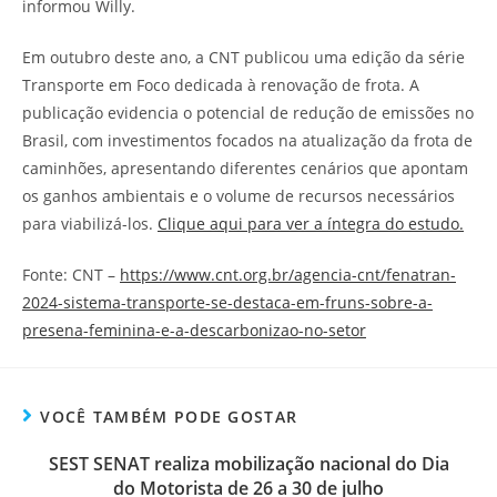
informou Willy.
Em outubro deste ano, a CNT publicou uma edição da série
Transporte em Foco dedicada à renovação de frota. A
publicação evidencia o potencial de redução de emissões no
Brasil, com investimentos focados na atualização da frota de
caminhões, apresentando diferentes cenários que apontam
os ganhos ambientais e o volume de recursos necessários
para viabilizá-los.
Clique aqui para ver a íntegra do estudo.
Fonte: CNT –
https://www.cnt.org.br/agencia-cnt/fenatran-
2024-sistema-transporte-se-destaca-em-fruns-sobre-a-
presena-feminina-e-a-descarbonizao-no-setor
VOCÊ TAMBÉM PODE GOSTAR
SEST SENAT realiza mobilização nacional do Dia
do Motorista de 26 a 30 de julho