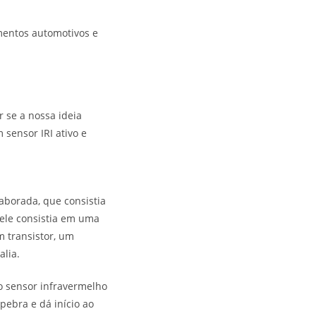
mentos automotivos e
r se a nossa ideia
sensor IRI ativo e
aborada, que consistia
ele consistia em uma
m transistor, um
alia.
do sensor infravermelho
lpebra e dá início ao