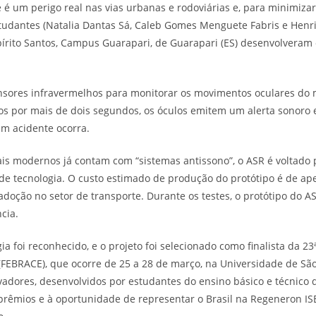
 é um perigo real nas vias urbanas e rodoviárias e, para minimizar
studantes (Natalia Dantas Sá, Caleb Gomes Menguete Fabris e Henri
spírito Santos, Campus Guarapari, de Guarapari (ES) desenvolveram
sensores infravermelhos para monitorar os movimentos oculares do m
 por mais de dois segundos, os óculos emitem um alerta sonoro 
m acidente ocorra.
s modernos já contam com “sistemas antissono”, o ASR é voltado p
 de tecnologia. O custo estimado de produção do protótipo é de ap
doção no setor de transporte. Durante os testes, o protótipo do AS
cia.
ia foi reconhecido, e o projeto foi selecionado como finalista da 23ª
(FEBRACE), que ocorre de 25 a 28 de março, na Universidade de São
vadores, desenvolvidos por estudantes do ensino básico e técnico d
 prêmios e à oportunidade de representar o Brasil na Regeneron ISE