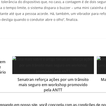
a tolerância do dispositivo que, no caso, a contagem é de dois segun
a o tempo limite, o sistema dispara o buzzer – uma mini caixinha d
tante até que a pessoa acorde. Há, também, um vibrador para ref
 desliga quando o condutor abre o olho”, finaliza.
nem
e
ário
Senatran reforça ações por um trânsito
Ma
mais seguro em workshop promovido
pela ANTT
15 de maio de 2025
vegando em nosso site, você concorda com as condições de no