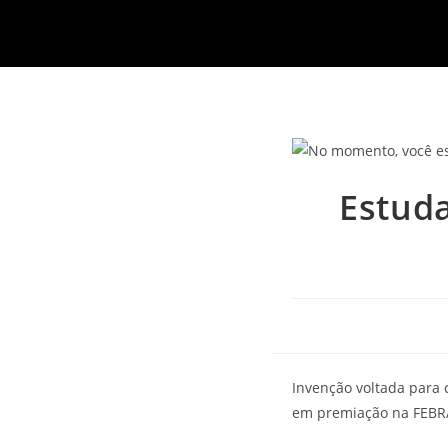
Estud
Invenção voltada para 
em premiação na FEB