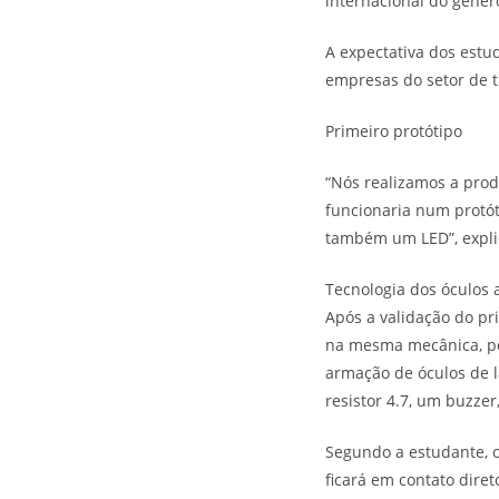
internacional do gêner
A expectativa dos estu
empresas do setor de t
Primeiro protótipo
“Nós realizamos a prod
funcionaria num protót
também um LED”, explic
Tecnologia dos óculos 
Após a validação do pr
na mesma mecânica, po
armação de óculos de l
resistor 4.7, um buzzer
Segundo a estudante, o
ficará em contato diret