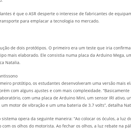
o.
dantes é que o ASR desperte o interesse de fabricantes de equipa
ransporte para emplacar a tecnologia no mercado.
ução de dois protótipos. O primeiro era um teste que iria confirma
ipo mais elaborado. Ele consistia numa placa da Arduino Mega, um 
a Natalia.
antissono
imeiro protótipo, os estudantes desenvolveram uma versão mais el
rém com alguns ajustes e com mais complexidade. “Basicamente 
aboratório, com uma placa de Arduino Mini, um sensor IRI ativo, u
, um motor de vibração e um uma bateria de 3.7 volts”, detalha Nat
 sistema opera da seguinte maneira: “Ao colocar os óculos, a luz 
o com os olhos do motorista. Ao fechar os olhos, a luz rebate na pá