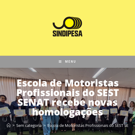
MENU
Escola de Motoristas
Profissionais do SEST
SENAT recebe novas
homologações
>
Sem categoria
>
Escola de Motoristas Profissionais do SEST SEN