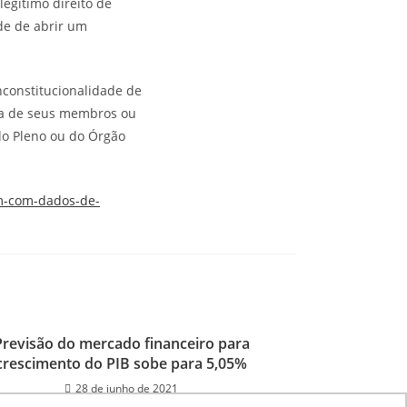
legítimo direito de
ade de abrir um
nconstitucionalidade de
uta de seus membros ou
o Pleno ou do Órgão
em-com-dados-de-
Previsão do mercado financeiro para
crescimento do PIB sobe para 5,05%
28 de junho de 2021