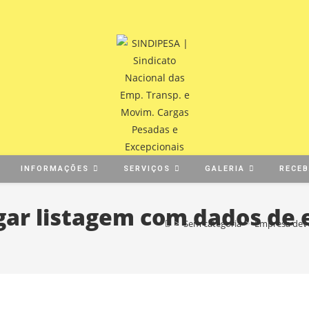
INFORMAÇÕES
SERVIÇOS
GALERIA
RECE
gar listagem com dados de
>
Sem categoria
>
Empresa deve