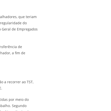
abalhadores, que teriam
 regularidade do
ro Geral de Empregados
nsferência de
hador, a fim de
o a recorrer ao TST,
E.
tidas por meio do
rabalho. Segundo