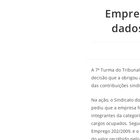
Empre
dado
A 7ª Turma do Tribunal
decisão que a obrigou
das contribuições sind
Na ação, o Sindicato d
pediu que a empresa fo
integrantes da categor
cargos ocupados. Segun
Emprego 202/2009, e o 
do valor recolhido pel