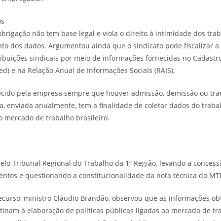
os
obrigação não tem base legal e viola o direito à intimidade dos tr
nto dos dados. Argumentou ainda que o sindicato pode fiscalizar a
ibuições sindicais por meio de informações fornecidas no Cadast
) e na Relação Anual de Informações Sociais (RAIS).
ecido pela empresa sempre que houver admissão, demissão ou tra
a, enviada anualmente, tem a finalidade de coletar dados do trabal
do mercado de trabalho brasileiro.
elo Tribunal Regional do Trabalho da 1ª Região, levando a concessã
ntos e questionando a constitucionalidade da nota técnica do MT
recurso, ministro Cláudio Brandão, observou que as informações ob
tinam à elaboração de políticas públicas ligadas ao mercado de t