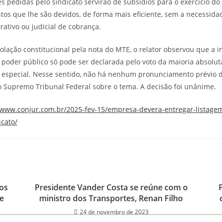
 pedidas pelo sindicato servirão de subsídios para o exercício do 
entos que lhe são devidos, de forma mais eficiente, sem a necessid
ativo ou judicial de cobrança.
olação constitucional pela nota do MTE, o relator observou que a i
o poder público só pode ser declarada pelo voto da maioria absol
especial. Nesse sentido, não há nenhum pronunciamento prévio d
 Supremo Tribunal Federal sobre o tema. A decisão foi unânime.
/www.conjur.com.br/2025-fev-15/empresa-devera-entregar-listag
cato/
os
Presidente Vander Costa se reúne com o
e
ministro dos Transportes, Renan Filho
24 de novembro de 2023