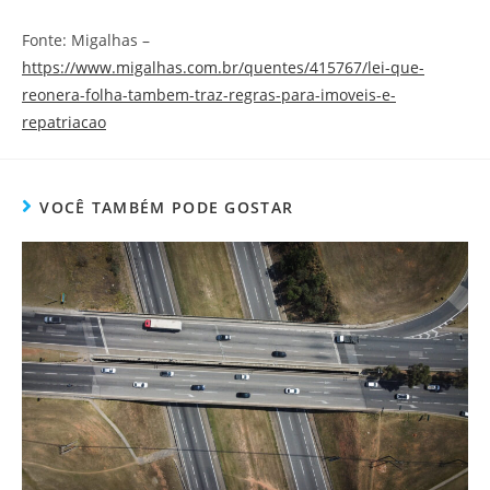
Fonte: Migalhas –
https://www.migalhas.com.br/quentes/415767/lei-que-
reonera-folha-tambem-traz-regras-para-imoveis-e-
repatriacao
VOCÊ TAMBÉM PODE GOSTAR