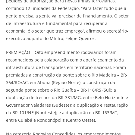
pedidos de autorização para novas linhas ferroviárias,
cortando 12 unidades da Federação. “Para fazer tudo que a
gente precisa, a gente vai precisar de financiamento. O setor
de infraestrutura é fundamental para recuperar a
economia, é o setor que traz emprego”, afirmou o secretário-
executivo-adjunto do MInfra, Felipe Queiroz.
PREMIAÇÃO – Oito empreendimento rodoviários foram
reconhecidos pela colaboração com o aperfeiçoamento da
infraestrutura de transportes em território nacional. Foram
premiadas a construção da ponte sobre o Rio Madeira – BR-
364/RO/AC, em Abunã (Região Norte); a construção da
segunda ponte sobre o Rio Guaíba – BR-116/RS (Sul); a
duplicação de trechos da BR-381/MG, entre Belo Horizonte e
Governador Valadares (Sudeste); a duplicação e restauração
da BR-101/NE (Nordeste); e a duplicação da BR-163/MT,
entre Cuiabá e Rondonópolis (Centro Oeste).
Na categoria Rodovias Concedidas, os empreendimentos