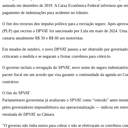
assinada em dezembro de 2019. A Caixa Econômica Federal informou que em 
pagamento de indenizações para acidentes no trânsito.
O fim dos recursos deu impulso político para a recriação seguro. Após aprov
(PLP) que recriou o DPVAT foi sancionado por Lula em maio de 2024. Uma e
custaria anualmente R$ 50 e R$ 60 aos motoristas.
Em meados de outubro, o novo DPVAT passou a ser obstruído por governador
criticaram a medida e se negaram a firmar convênios para cobrá-lo.
O governo incluiu a revogação do SPVAT, novo nome do seguro indenizatório 
pacote fiscal em um acordo que visa garantir a continuidade da agenda no Co
contrários.
O fim do SPVAT
Parlamentares governistas já avaliavam o SPVAT como “vencido” antes mesmo
pelos governadores impossibilitava sua operacionalização — indicou em entre
retomada do DPVAT na Câmara.
“O governo não tinha meios para cobrar e não se efetivaram os convênios com