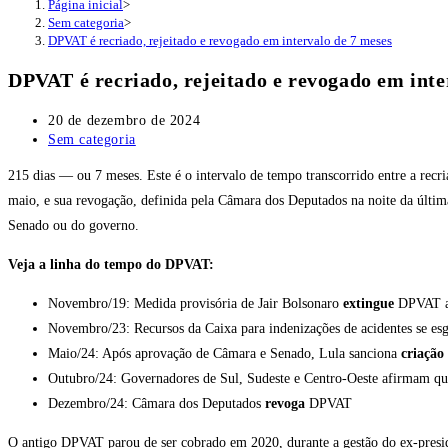
Página inicial
>
Sem categoria
>
DPVAT é recriado, rejeitado e revogado em intervalo de 7 meses
DPVAT é recriado, rejeitado e revogado em inte
Post
20 de dezembro de 2024
publicado:
Categoria
Sem categoria
do
215 dias — ou 7 meses. Este é o intervalo de tempo transcorrido entre a rec
post:
maio, e sua revogação, definida pela Câmara dos Deputados na noite da última
Senado ou do governo.
Veja a linha do tempo do DPVAT:
Novembro/19: Medida provisória de Jair Bolsonaro
extingue
DPVAT a 
Novembro/23: Recursos da Caixa para indenizações de acidentes se es
Maio/24: Após aprovação de Câmara e Senado, Lula sanciona
criaçã
Outubro/24: Governadores de Sul, Sudeste e Centro-Oeste afirmam q
Dezembro/24: Câmara dos Deputados
revoga
DPVAT
O antigo DPVAT parou de ser cobrado em 2020, durante a gestão do ex-presi