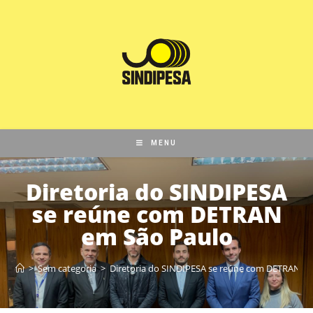
MENU
Diretoria do SINDIPESA
se reúne com DETRAN
em São Paulo
>
Sem categoria
>
Diretoria do SINDIPESA se reúne com DETRAN e