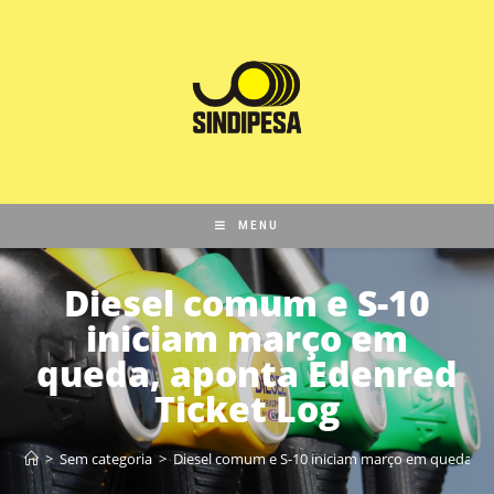
MENU
Diesel comum e S-10
iniciam março em
queda, aponta Edenred
Ticket Log
>
Sem categoria
>
Diesel comum e S-10 iniciam março em queda, a