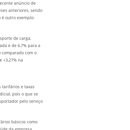
recente anúncio de
eses anteriores, sendo
 é outro exemplo:
sporte de carga,
nada e de 6,7% para a
do comparado com o
 e +3,27% na
tarifários e taxas
cial, pois o que se
portador pelo serviço
fários básicos como
saúde da empresa.