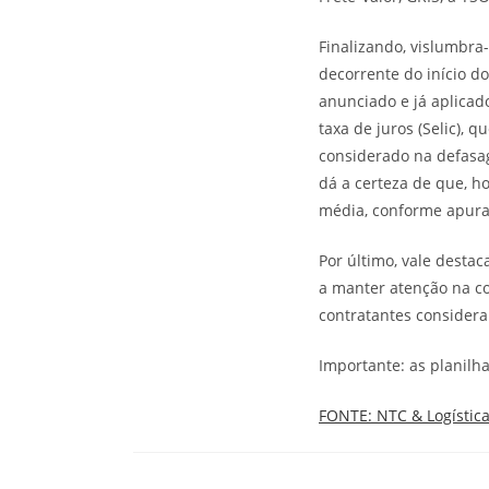
Finalizando, vislumbra
decorrente do início d
anunciado e já aplicad
taxa de juros (Selic), 
considerado na defasag
dá a certeza de que, h
média, conforme apur
Por último, vale destac
a manter atenção na co
contratantes consider
Importante: as planilh
FONTE: NTC & Logístic