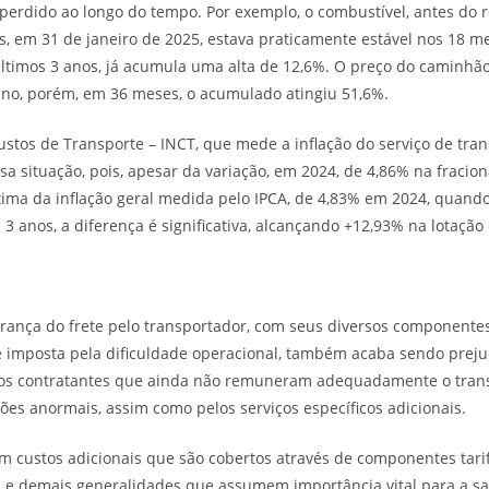
perdido ao longo do tempo. Por exemplo, o combustível, antes do 
, em 31 de janeiro de 2025, estava praticamente estável nos 18 m
ltimos 3 anos, já acumula uma alta de 12,6%. O preço do caminhão
ano, porém, em 36 meses, o acumulado atingiu 51,6%.
ustos de Transporte – INCT, que mede a inflação do serviço de tran
a situação, pois, apesar da variação, em 2024, de 4,86% na fracio
xima da inflação geral medida pelo IPCA, de 4,83% em 2024, quan
3 anos, a diferença é significativa, alcançando +12,93% na lotação
ança do frete pelo transportador, com seus diversos componentes 
imposta pela dificuldade operacional, também acaba sendo prejudi
 os contratantes que ainda não remuneram adequadamente o trans
ções anormais, assim como pelos serviços específicos adicionais.
am custos adicionais que são cobertos através de componentes tari
SO e demais generalidades que assumem importância vital para a 