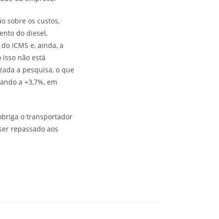
o sobre os custos,
ento do diesel,
do ICMS e, ainda, a
 isso não está
zada a pesquisa, o que
egando a +3,7%, em
 obriga o transportador
 ser repassado aos