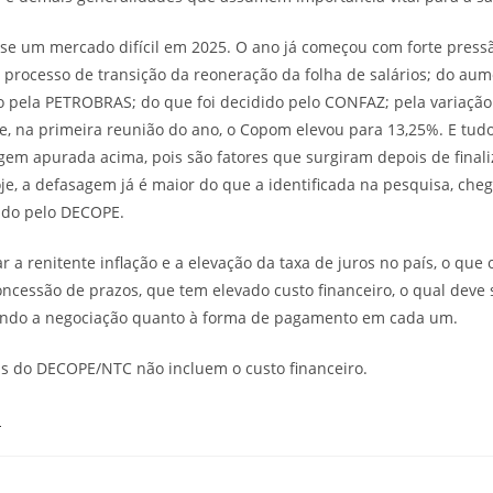
-se um mercado difícil em 2025. O ano já começou com forte pressã
o processo de transição da reoneração da folha de salários; do aum
o pela PETROBRAS; do que foi decidido pelo CONFAZ; pela variação 
que, na primeira reunião do ano, o Copom elevou para 13,25%. E tudo
em apurada acima, pois são fatores que surgiram depois de finali
oje, a defasagem já é maior do que a identificada na pesquisa, ch
ado pelo DECOPE.
ar a renitente inflação e a elevação da taxa de juros no país, o que
ncessão de prazos, que tem elevado custo financeiro, o qual deve
ando a negociação quanto à forma de pagamento em cada um.
as do DECOPE/NTC não incluem o custo financeiro.
a