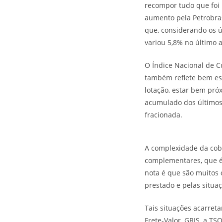
recompor tudo que foi 
aumento pela Petrobras
que, considerando os ú
variou 5,8% no último 
O Índice Nacional de C
também reflete bem ess
lotação, estar bem pró
acumulado dos últimos 
fracionada.
A complexidade da cobr
complementares, que é 
nota é que são muitos
prestado e pelas situa
Tais situações acarret
Frete-Valor, GRIS, a T