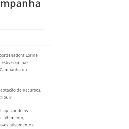
ampanha
coordenadora Lorine
 estiveram nas
na Campanha do
Captação de Recursos,
ribuir.
l, aplicando as
 acolhimento,
o-os ativamente e