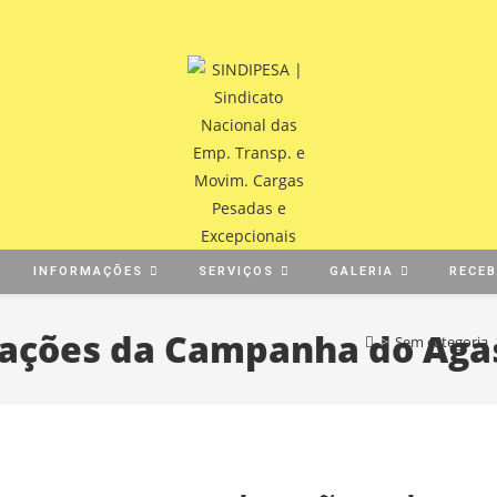
INFORMAÇÕES
SERVIÇOS
GALERIA
RECE
ções da Campanha do Agas
>
Sem categoria