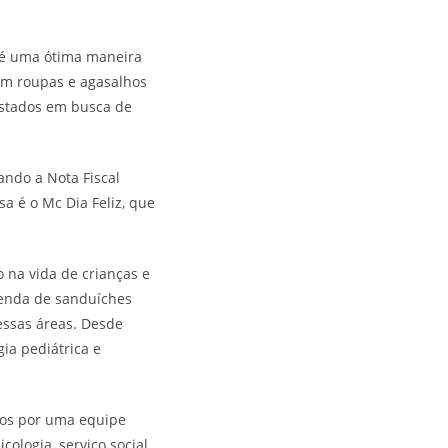
 é uma ótima maneira
com roupas e agasalhos
Estados em busca de
ando a Nota Fiscal
a é o Mc Dia Feliz, que
 na vida de crianças e
venda de sanduíches
nessas áreas. Desde
ia pediátrica e
dos por uma equipe
ologia, serviço social