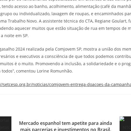
, tendo acesso ao banho, acolhimento, alimentação (café da manhã,
grupo ou individualizado, lavagem de roupas, e encaminhados para
ma Trabalho Novo. A assistente técnica do CTA, Regiane Goulart, f
odendo aquecer muitos que estão situação de rua em tempos de 
a noite em SP.
asalho 2024 realizada pela Comjovem SP, mostra a união dos memb
esários e executivos a consciência de que todos podemos contribu
 muitos é o muito. Promovendo a inclusão, a solidariedade e o pro
a todos”, comentou Lorine Romunhão.
://setcesp.org.br/noticias/comjovem-entrega-doacoes-da-campanh
Mercado espanhol tem apetite para ainda
mais parcerias e investimentos no Brasil,