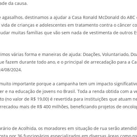
ade da causa.
 agasalhos, destinamos a ajudar a Casa Ronald McDonald do ABC
a vida de crianças e adolescentes em tratamento contra o câncer 
ajudar muitas famílias que vão sem nada de vestimenta de outros 
brimos várias forma e maneiras de ajuda: Doações, Voluntariado, Do
e fazem durante todo ano, e o principal de arrecadação para a Cas
24/08/2024.
 muito importante porque a campanha tem um impacto significativo
r e na educação de jovens no Brasil. Toda a renda obtida com a 
to (no valor de R$ 19,00) é revertida para instituições que atuam 
arrecadou mais de R$ 400 milhões, beneficiando projetos de oncolog
rário de Acolhida, os moradores em situação de rua serão atendi
sta por 36 funcionários especializados em diversas áreas como psic