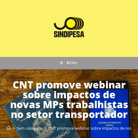
MENU
CNT promove webinar
sobre impactos de
novas MPs trabalhistas
no setor transportador
>
Sem categoria
>
CNT promove webinar sobre impactos de novas M