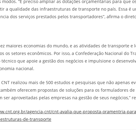
s modos. “É preciso ampliar as dotações orçamentárias para que o
ir a qualidade das infraestruturas de transporte no país. Essa é 
ência dos serviços prestados pelos transportadores”, afirma o diret
 dez maiores economias do mundo, e as atividades de transporte e l
s os setores econômicos. Por isso, a Confederação Nacional do Tr
técnico que apoie a gestão dos negócios e impulsione o desenvol
onomia nacional.
a CNT realizou mais de 500 estudos e pesquisas que não apenas ev
 também oferecem propostas de soluções para os formuladores de p
ser aproveitadas pelas empresas na gestão de seus negócios,” res
ww.cnt.org.br/agencia-cnt/cnt-avalia-que-proposta-oramentria-para
estruturas-de-transporte