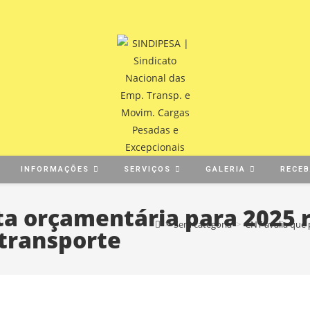
INFORMAÇÕES
SERVIÇOS
GALERIA
RECE
ta orçamentária para 2025 
>
Sem categoria
>
CNT avalia que 
 transporte