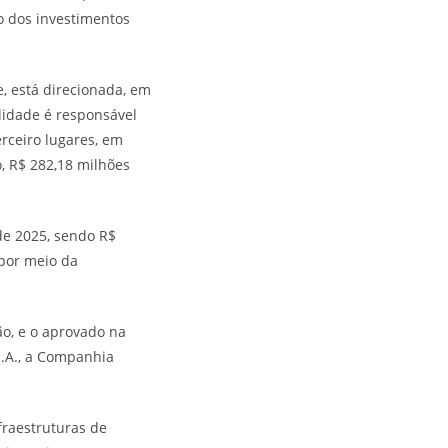
o dos investimentos
, está direcionada, em
alidade é responsável
rceiro lugares, em
o, R$ 282,18 milhões
de 2025, sendo R$
 por meio da
ão, e o aprovado na
S.A., a Companhia
fraestruturas de