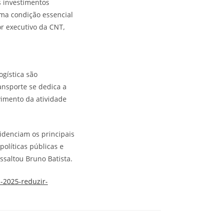
s investimentos
uma condição essencial
or executivo da CNT,
ogística são
ansporte se dedica a
vimento da atividade
idenciam os principais
olíticas públicas e
saltou Bruno Batista.
-2025-reduzir-