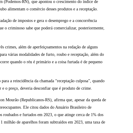
tim (Podemos-RN), que apontou o crescimento do índice de
roubo alimentam o comércio desses produtos e a receptação.
recadação de impostos e gera o desemprego e a concorrência
ue o criminoso sabe que poderá comercializar, posteriormente,
rês crimes, além de aperfeiçoamentos na redação de alguns
para várias modalidades de furto, roubo e receptação, além do
ocorre quando o réu é primário e a coisa furtada é de pequeno
o para a reincidência da chamada “receptação culposa”, quando
r e o preço, deveria desconfiar que é produto de crime.
ton Mourão (Republicanos-RS), afirma que, apesar da queda de
preocupantes. Ele citou dados do Anuário Brasileiro de
s roubados e furtados em 2023, o que atinge cerca de 1% dos
r, 1 milhão de aparelhos foram subtraídos em 2023, uma taxa de