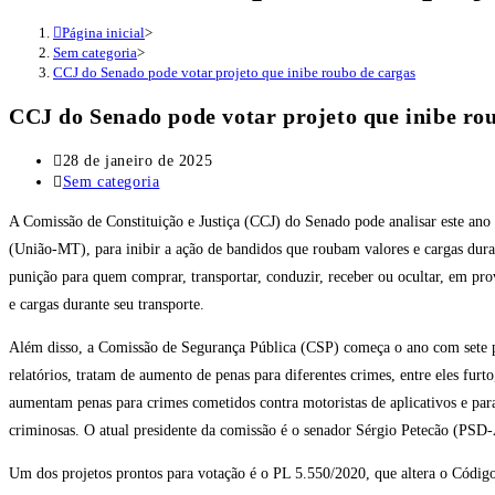
Página inicial
>
Sem categoria
>
CCJ do Senado pode votar projeto que inibe roubo de cargas
CCJ do Senado pode votar projeto que inibe ro
Post
28 de janeiro de 2025
publicado:
Categoria
Sem categoria
do
A Comissão de Constituição e Justiça (CCJ) do Senado pode analisar este an
post:
(União-MT), para inibir a ação de bandidos que roubam valores e cargas duran
punição para quem comprar, transportar, conduzir, receber ou ocultar, em pro
e cargas durante seu transporte.
Além disso, a Comissão de Segurança Pública (CSP) começa o ano com sete pr
relatórios, tratam de aumento de penas para diferentes crimes, entre eles fur
aumentam penas para crimes cometidos contra motoristas de aplicativos e pa
criminosas. O atual presidente da comissão é o senador Sérgio Petecão (PSD
Um dos projetos prontos para votação é o PL 5.550/2020, que altera o Código