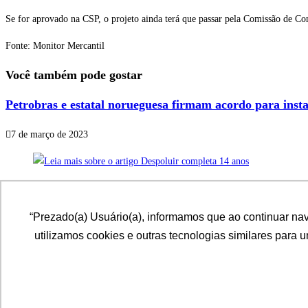
Se for aprovado na CSP, o projeto ainda terá que passar pela Comissão de Con
Fonte: Monitor Mercantil
Você também pode gostar
Petrobras e estatal norueguesa firmam acordo para insta
7 de março de 2023
Despoluir completa 14 anos
“Prezado(a) Usuário(a), informamos que ao continuar na
20 de julho de 2021
utilizamos cookies e outras tecnologias similares para 
Nova contribuição sindical não será obrigatória, diz Ma
25 de agosto de 2023
Desenvolvido por: ADINIZ Tecnologia