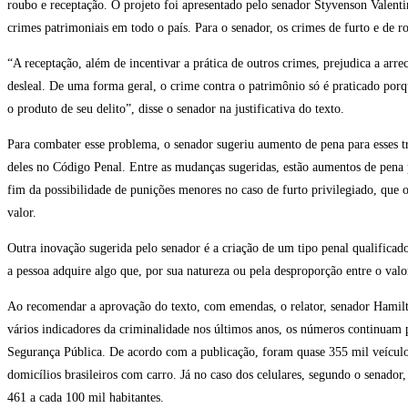
roubo e receptação. O projeto foi apresentado pelo senador Styvenson Valen
crimes patrimoniais em todo o país. Para o senador, os crimes de furto e de 
“A receptação, além de incentivar a prática de outros crimes, prejudica a ar
desleal. De uma forma geral, o crime contra o patrimônio só é praticado porq
o produto de seu delito”, disse o senador na justificativa do texto.
Para combater esse problema, o senador sugeriu aumento de pena para esses t
deles no Código Penal. Entre as mudanças sugeridas, estão aumentos de pena 
fim da possibilidade de punições menores no caso de furto privilegiado, que 
valor.
Outra inovação sugerida pelo senador é a criação de um tipo penal qualificad
a pessoa adquire algo que, por sua natureza ou pela desproporção entre o valo
Ao recomendar a aprovação do texto, com emendas, o relator, senador Hamil
vários indicadores da criminalidade nos últimos anos, os números continuam 
Segurança Pública. De acordo com a publicação, foram quase 355 mil veículo
domicílios brasileiros com carro. Já no caso dos celulares, segundo o senado
461 a cada 100 mil habitantes.