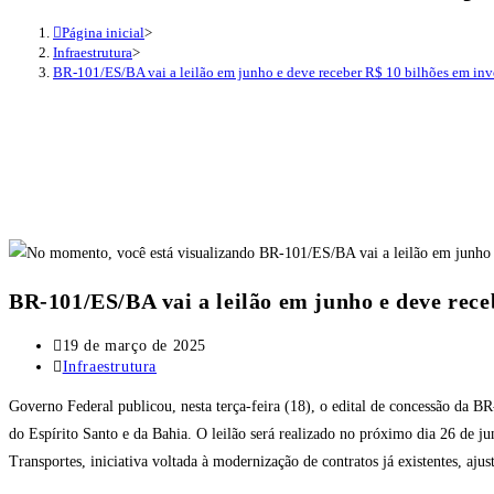
Página inicial
>
Infraestrutura
>
BR-101/ES/BA vai a leilão em junho e deve receber R$ 10 bilhões em inv
BR-101/ES/BA vai a leilão em junho e deve rece
Post
19 de março de 2025
publicado:
Categoria
Infraestrutura
do
Governo Federal publicou, nesta terça-feira (18), o edital de concessão da B
post:
do Espírito Santo e da Bahia. O leilão será realizado no próximo dia 26 de ju
Transportes, iniciativa voltada à modernização de contratos já existentes, aju