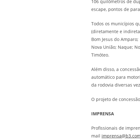
106 quilômetros de dup
escape, pontos de para
Todos os municípios q
(diretamente e indireta
Bom Jesus do Amparo; C
Nova União; Naque; Nov
Timóteo.
Além disso, a concess
automático para motori
da rodovia diversas v
O projeto de concessão
IMPRENSA
Profissionais de impre
mail
imprensa@b3.com