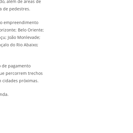
ado, além de áreas de
a de pedestres.
pelo empreendimento
orizonte; Belo Oriente;
açu; João Monlevade;
çalo do Rio Abaixo;
ão de pagamento
que percorrem trechos
m cidades próximas.
enda.