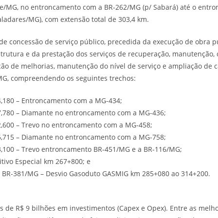
nte/MG, no entroncamento com a BR-262/MG (p/ Sabará) até o entr
ladares/MG), com extensão total de 303,4 km.
o de concessão de serviço público, precedida da execução de obra
strutura e da prestação dos serviços de recuperação, manutenção, 
ão de melhorias, manutenção do nível de serviço e ampliação de 
MG, compreendendo os seguintes trechos:
,180 – Entroncamento com a MG-434;
,780 – Diamante no entroncamento com a MG-436;
,600 – Trevo no entroncamento com a MG-458;
,715 – Diamante no entroncamento com a MG-758;
,100 – Trevo entroncamento BR-451/MG e a BR-116/MG;
tivo Especial km 267+800; e
o BR-381/MG – Desvio Gasoduto GASMIG km 285+080 ao 314+200.
s de R$ 9 bilhões em investimentos (Capex e Opex). Entre as melho