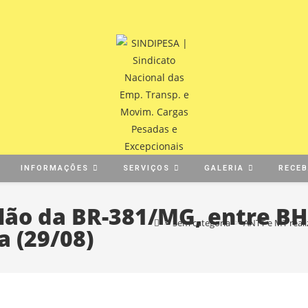
INFORMAÇÕES
SERVIÇOS
GALERIA
RECE
ilão da BR-381/MG, entre B
>
Sem categoria
>
ANTT e MT reali
a (29/08)