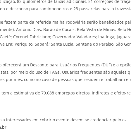
licação, 83 quilômetros de faixas adicionais, 51 correções de traç
da e descanso para caminhoneiros e 23 passarelas para a travessi
ue fazem parte da referida malha rodoviária serão beneficiados 
mente): Antônio Dias; Barão de Cocais; Bela Vista de Minas; Belo H
aeté; Coronel Fabriciano; Governador Valadares; Ipatinga; Jaguar
a Era; Periquito; Sabará; Santa Luzia; Santana do Paraíso; São Gon
ão oferecerá um Desconto para Usuários Frequentes (DUF) e a opç
stas, por meio do uso de TAGs. Usuários frequentes são aqueles 
ezes por mês, como no caso de pessoas que residem e trabalham e
 tem a estimativa de 79.688 empregos diretos, indiretos e efeito-r
nsa interessados em cobrir o evento devem se credenciar pelo e-
.br
.