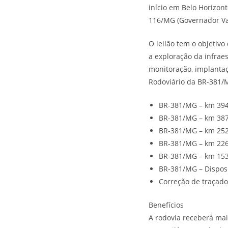
início em Belo Horizo
116/MG (Governador Va
O leilão tem o objetiv
a exploração da infrae
monitoração, implantaç
Rodoviário da BR-381/
BR-381/MG – km 394
BR-381/MG – km 387
BR-381/MG – km 252
BR-381/MG – km 226
BR-381/MG – km 153
BR-381/MG – Disposi
Correção de traçad
Benefícios
A rodovia receberá mai