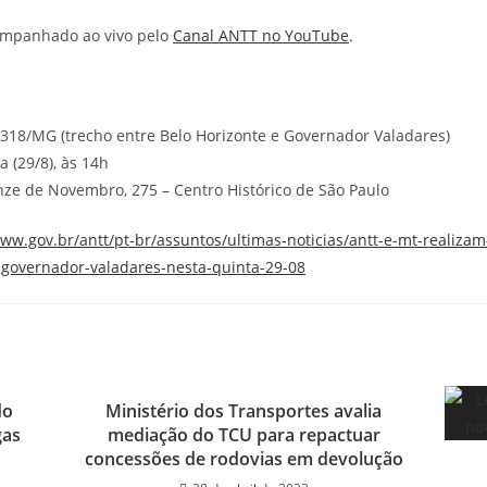
companhado ao vivo pelo
Canal ANTT no YouTube
.
-318/MG (trecho entre Belo Horizonte e Governador Valadares)
 (29/8), às 14h
ze de Novembro, 275 – Centro Histórico de São Paulo
www.gov.br/antt/pt-br/assuntos/ultimas-noticias/antt-e-mt-realizam
-governador-valadares-nesta-quinta-29-08
do
Ministério dos Transportes avalia
gas
mediação do TCU para repactuar
concessões de rodovias em devolução