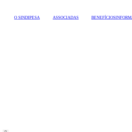
O SINDIPESA
ASSOCIADAS
BENEFÍCIOS
INFORM
Menu de alternância de hambúrguer