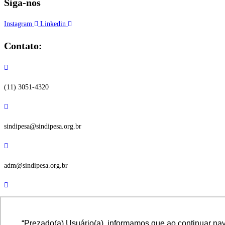
Siga-nos
Instagram
Linkedin
Contato:
(11) 3051-4320​
sindipesa@sindipesa.org.br
adm@sindipesa.org.br
SINDIPESA
“Prezado(a) Usuário(a), informamos que ao continuar na