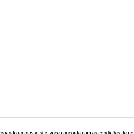
vegando em nosso site, você concorda com as condições de no